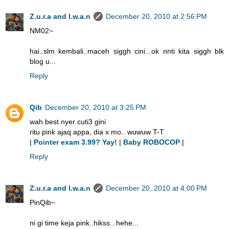
Z.u.r.a and I.w.a.n
December 20, 2010 at 2:56 PM
NM02~
hai..slm kembali..maceh siggh cini...ok nnti kita siggh blk
blog u...
Reply
Qib
December 20, 2010 at 3:25 PM
wah best nyer cuti3 gini
ritu pink ajaq appa, dia x mo.. wuwuw T-T
|
Pointer exam 3.99? Yay!
|
Baby ROBOCOP
|
Reply
Z.u.r.a and I.w.a.n
December 20, 2010 at 4:00 PM
PinQib~
ni gi time keja pink..hikss...hehe...