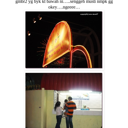
gmbr2 yg byk kt bawah ni…..senggeh musti nmpk gg
okey….ngeeee…