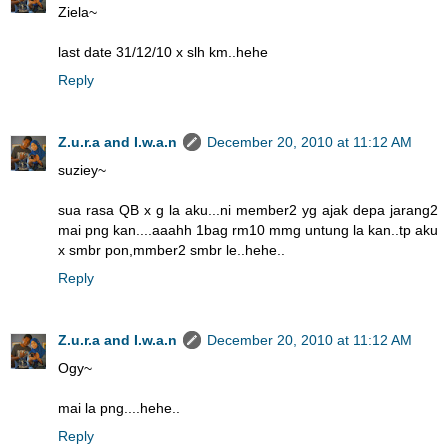
Ziela~
last date 31/12/10 x slh km..hehe
Reply
Z.u.r.a and I.w.a.n
December 20, 2010 at 11:12 AM
suziey~
sua rasa QB x g la aku...ni member2 yg ajak depa jarang2
mai png kan....aaahh 1bag rm10 mmg untung la kan..tp aku
x smbr pon,mmber2 smbr le..hehe..
Reply
Z.u.r.a and I.w.a.n
December 20, 2010 at 11:12 AM
Ogy~
mai la png....hehe..
Reply