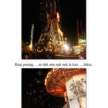
Buai pusing…..ni dah aim nak nek la kan…..hikss..