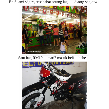
En Suami sdg rojer sahabat sorang lagi…..diaorg sdg otw...
Satu bag RM10….mari2 masuk beli….hehe….