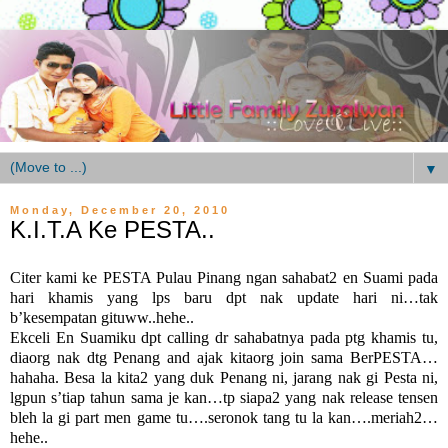
▼
Monday, December 20, 2010
K.I.T.A Ke PESTA..
Citer kami ke PESTA Pulau Pinang ngan sahabat2 en Suami pada
hari khamis yang lps baru dpt nak update hari ni…tak
b’kesempatan gituww..hehe..
Ekceli En Suamiku dpt calling dr sahabatnya pada ptg khamis tu,
diaorg nak dtg Penang and ajak kitaorg join sama BerPESTA…
hahaha. Besa la kita2 yang duk Penang ni, jarang nak gi Pesta ni,
lgpun s’tiap tahun sama je kan…tp siapa2 yang nak release tensen
bleh la gi part men game tu….seronok tang tu la kan….meriah2…
hehe..