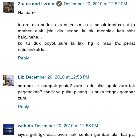
Z.u.r.a and I.w.a.n
December 20, 2010 at 12:52 PM
Naimah~
tu arr...aku pn laki aku ni jenis mls nk masuk tmpt cm ni..tp
mmber ajak join...dia segan la nk menolak kan..shbt
baik..hehe...
ko tu duk boyot...sure la laki hg x mau bw...penat
nnti..lenkali le..
Reply
Liz
December 20, 2010 at 12:53 PM
seronok liz nampak pesta2 zura....ada ular jugak..zura tak
pegangkah? cantik ya pulau pinang..liz suka tengok gambar
zura
Reply
wahida
December 20, 2010 at 12:58 PM
siyes geli tgk ular...even nak sentuh gambar ular kat pc,