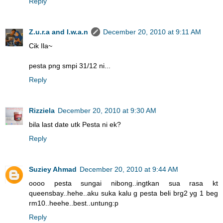
Reply
Z.u.r.a and I.w.a.n
December 20, 2010 at 9:11 AM
Cik Ila~
pesta png smpi 31/12 ni...
Reply
Rizziela
December 20, 2010 at 9:30 AM
bila last date utk Pesta ni ek?
Reply
Suziey Ahmad
December 20, 2010 at 9:44 AM
oooo pesta sungai nibong..ingtkan sua rasa kt
queensbay..hehe..aku suka kalu g pesta beli brg2 yg 1 beg
rm10..heehe..best..untung:p
Reply