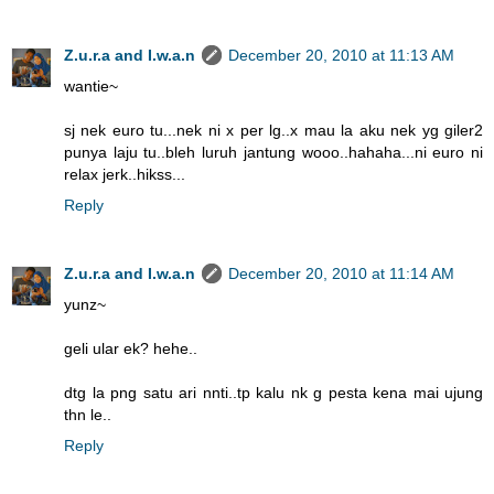
Z.u.r.a and I.w.a.n
December 20, 2010 at 11:13 AM
wantie~
sj nek euro tu...nek ni x per lg..x mau la aku nek yg giler2
punya laju tu..bleh luruh jantung wooo..hahaha...ni euro ni
relax jerk..hikss...
Reply
Z.u.r.a and I.w.a.n
December 20, 2010 at 11:14 AM
yunz~
geli ular ek? hehe..
dtg la png satu ari nnti..tp kalu nk g pesta kena mai ujung
thn le..
Reply