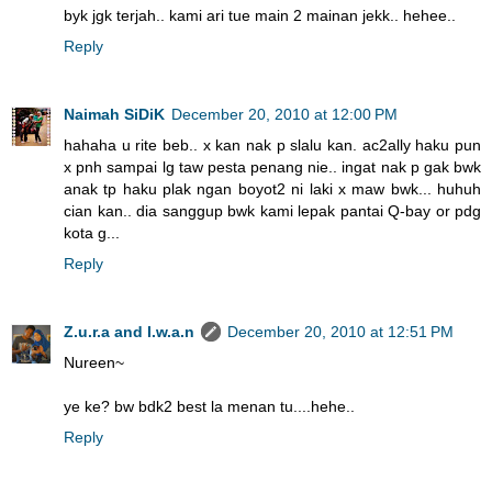
byk jgk terjah.. kami ari tue main 2 mainan jekk.. hehee..
Reply
Naimah SiDiK
December 20, 2010 at 12:00 PM
hahaha u rite beb.. x kan nak p slalu kan. ac2ally haku pun
x pnh sampai lg taw pesta penang nie.. ingat nak p gak bwk
anak tp haku plak ngan boyot2 ni laki x maw bwk... huhuh
cian kan.. dia sanggup bwk kami lepak pantai Q-bay or pdg
kota g...
Reply
Z.u.r.a and I.w.a.n
December 20, 2010 at 12:51 PM
Nureen~
ye ke? bw bdk2 best la menan tu....hehe..
Reply