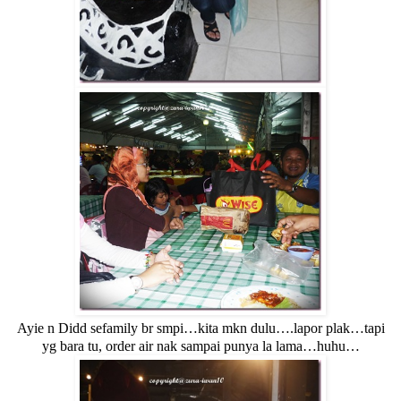
Ayie n Didd sefamily br smpi…kita mkn dulu….lapor plak…tapi
yg bara tu, order air nak sampai punya la lama…huhu…