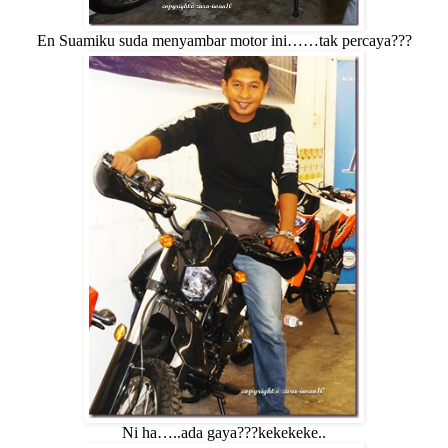
En Suamiku suda menyambar motor ini……tak percaya???
Ni ha…..ada gaya???kekekeke..