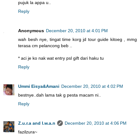
pujuk la appa u..
Reply
Anonymous
December 20, 2010 at 4:01 PM
wah besh nye, tingat time korg jd tour guide kitoeg , mmg
terasa cm pelancong beb ..
* aci je ko nak wat entry psl gift dari haku tu
Reply
Ummi Eisya&Amani
December 20, 2010 at 4:02 PM
bestnye..dah lama tak g pesta macam ni..
Reply
Z.u.r.a and I.w.a.n
December 20, 2010 at 4:06 PM
fazilzura~