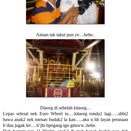
Aiman tak takut pun ye…hehe..
Diaorg di sebelah kitaorg…
Lepas selesai nek Euro Wheel tu….kitaorg ronda2 lagi…..shbt2
bawa anak2 nek menan budak2 la kan…..aku n hb layan perasaan
b’dua jugak ler….b’jln bpegang tgn gituww..hehe.