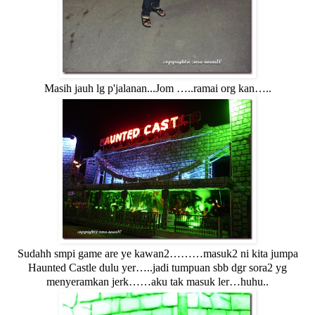
Masih jauh lg p'jalanan...Jom …..ramai org kan…..
Sudahh smpi game are ye kawan2………masuk2 ni kita jumpa
Haunted Castle dulu yer…..jadi tumpuan sbb dgr sora2 yg
menyeramkan jerk……aku tak masuk ler…huhu..