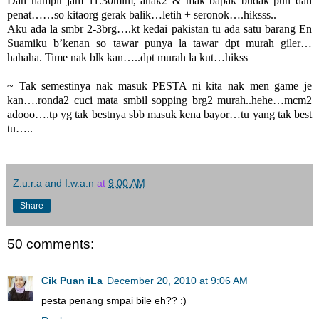
Dah hampir jam 11.30mlm, anak2 & mak bapak budak pun dah
penat……so kitaorg gerak balik…letih + seronok….hiksss..
Aku ada la smbr 2-3brg….kt kedai pakistan tu ada satu barang En
Suamiku b’kenan so tawar punya la tawar dpt murah giler…
hahaha. Time nak blk kan…..dpt murah la kut…hikss
~ Tak semestinya nak masuk PESTA ni kita nak men game je
kan….ronda2 cuci mata smbil sopping brg2 murah..hehe…mcm2
adooo….tp yg tak bestnya sbb masuk kena bayor…tu yang tak best
tu…..
Z.u.r.a and I.w.a.n
at
9:00 AM
Share
50 comments:
Cik Puan iLa
December 20, 2010 at 9:06 AM
pesta penang smpai bile eh?? :)