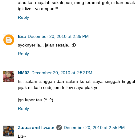
atau kat majalah sekali pun, mmg teramat geli, ni kan pulak
tgk live...ya ampun!!!
Reply
Ena
December 20, 2010 at 2:35 PM
syoknyer la... jalan sesaje.. :D
Reply
NM02
December 20, 2010 at 2:52 PM
hi.. salam singgah dan salam kenal. saya singgah tinggal
jejak ni. kalu sudi, jom follow saya plak ye..
jgn luper tau (^_^)
Reply
Z.u.r.a and I.w.a.n
December 20, 2010 at 2:55 PM
Liz~