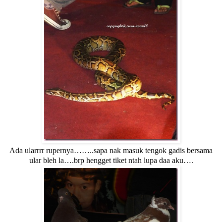
Ada ularrrr rupernya……..sapa nak masuk tengok gadis bersama
ular bleh la….brp hengget tiket ntah lupa daa aku….