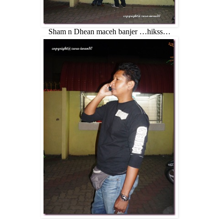
Sham n Dhean maceh banjer …hikss…