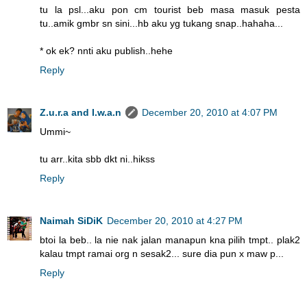
tu la psl...aku pon cm tourist beb masa masuk pesta
tu..amik gmbr sn sini...hb aku yg tukang snap..hahaha...
* ok ek? nnti aku publish..hehe
Reply
Z.u.r.a and I.w.a.n
December 20, 2010 at 4:07 PM
Ummi~
tu arr..kita sbb dkt ni..hikss
Reply
Naimah SiDiK
December 20, 2010 at 4:27 PM
btoi la beb.. la nie nak jalan manapun kna pilih tmpt.. plak2
kalau tmpt ramai org n sesak2... sure dia pun x maw p...
Reply