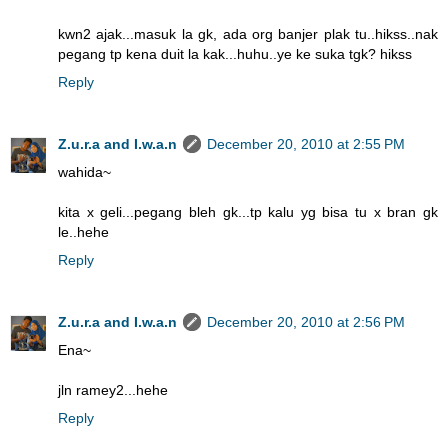
kwn2 ajak...masuk la gk, ada org banjer plak tu..hikss..nak
pegang tp kena duit la kak...huhu..ye ke suka tgk? hikss
Reply
Z.u.r.a and I.w.a.n
December 20, 2010 at 2:55 PM
wahida~
kita x geli...pegang bleh gk...tp kalu yg bisa tu x bran gk
le..hehe
Reply
Z.u.r.a and I.w.a.n
December 20, 2010 at 2:56 PM
Ena~
jln ramey2...hehe
Reply