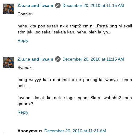
Z.u.r.a and I.w.a.n
December 20, 2010 at 11:15 AM
Connie~
hehe..kita pon susah nk g tmpt2 cm ni...Pesta png ni skali
sthn jek...so sekali sekala kan..hehe..bleh la lyn..
Reply
Z.u.r.a and I.w.a.n
December 20, 2010 at 11:15 AM
Syana~
mmg weyyy..kalu mai lmbt x de parking la jwbnya...jenuh
beb....
fuyooo dasat ko..nek stage ngan Slam...wahhhh2...ada
gmbr x?
Reply
Anonymous
December 20, 2010 at 11:31 AM