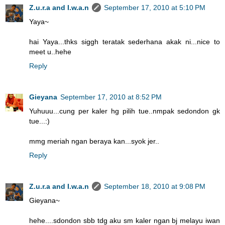
Z.u.r.a and I.w.a.n
September 17, 2010 at 5:10 PM
Yaya~
hai Yaya...thks siggh teratak sederhana akak ni...nice to
meet u..hehe
Reply
Gieyana
September 17, 2010 at 8:52 PM
Yuhuuu...cung per kaler hg pilih tue..nmpak sedondon gk
tue...:)
mmg meriah ngan beraya kan...syok jer..
Reply
Z.u.r.a and I.w.a.n
September 18, 2010 at 9:08 PM
Gieyana~
hehe....sdondon sbb tdg aku sm kaler ngan bj melayu iwan