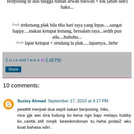
Berposing di atas tangga rumah arwah tokwan + tok (abah side)
haku...
^~^ terkenang plak bila tiba hari raya yang lepas.....sangat
happy....makan ketupat lemang, bersalam raya...sedih pun
ada....huhuhu...
^~^ lapar ketupat + rendang la plak.....laparnya...hehe
Z.u.r.a and I.w.a.n
at
2:48 PM
Share
10 comments:
Suziey Ahmad
September 17, 2010 at 4:17 PM
pewitttt merpati dua sejoli sakan berposing..hiks..
nice jgk wei..kira tudung ko kena ngn baju melayu hubby
ko..cantik..still nmpk kesedondonan tu..hehe..pndai2 aku
buat bahasa sdiri..