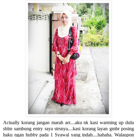
Actually korang jangan marah arr....aku nk kasi warming up dulu
sblm sambung entry raya strsnya....kasi korang layan gmbr posing
haku ngan hubby pada 1 Syawal yang indah....hahaha. Walaupon