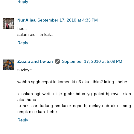
Reply
Nur Aliaa
September 17, 2010 at 4:33 PM
hee..
salam aidilfitri kak..
Reply
Z.u.r.a and I.w.a.n
September 17, 2010 at 5:09 PM
suziey~
wahhh sggh cepat kt komen kt n3 aku...thks2 laling...hehe...
x sakan sgt weii...ni je gmbr bdua yg pakai bj raya...sian
aku..huhu..
tu arr...cari tudung sm kaler ngan bj melayu hb aku...mmg
nmpk nice kan..hehe...
Reply