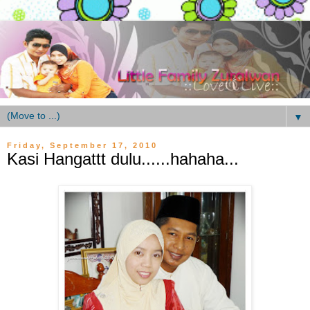
▼
Friday, September 17, 2010
Kasi Hangattt dulu......hahaha...