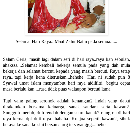
Selamat Hari Raya...Maaf Zahir Batin pada semua......
Salam Ceria, masih lagi dalam seri di hari raya..raya kan sebulan,
ahaksss....Selamat kembali bekerja semula pada yang dah mula
bekerja dan selamat bercuti kepada yang masih bercuti. Raya tetap
raya...tapi kerja kena diteruskan...hehehe. Hari ni sudah pun 8
Syawal umat islam menyambut hari raya aidilfitri, begitu cepat
masa berlalu kan....rasa tidak puas walaupon bercuti lama.
Tapi yang paling seronok adalah kenangan2 indah yang dapat
dirakamkan bersama keluarga, sanak saudara serta kawan2.
Sungguh meriah, riuh rendah dengan suara kanak2 riang ria di hari
raya kerna dpt duit raya...hahaha. Ku jua seperti kawan2, sibuk
beraya ke sana ke sini bersama org tersayanggg....hehe.