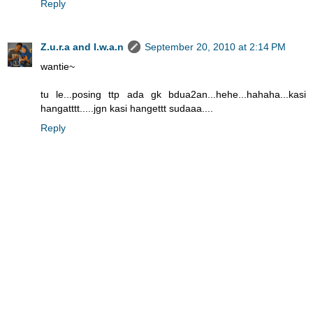
Reply
Z.u.r.a and I.w.a.n
September 20, 2010 at 2:14 PM
wantie~
tu le...posing ttp ada gk bdua2an...hehe...hahaha...kasi
hangatttt.....jgn kasi hangettt sudaaa....
Reply