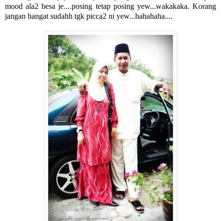
mood ala2 besa je....posing tetap posing yew...wakakaka. Korang
jangan hangat sudahh tgk picca2 ni yew...hahahaha....