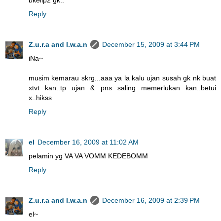
Reply
Z.u.r.a and I.w.a.n
December 15, 2009 at 3:44 PM
iNa~
musim kemarau skrg...aaa ya la kalu ujan susah gk nk buat
xtvt kan..tp ujan & pns saling memerlukan kan..betui
x..hikss
Reply
el
December 16, 2009 at 11:02 AM
pelamin yg VA VA VOMM KEDEBOMM
Reply
Z.u.r.a and I.w.a.n
December 16, 2009 at 2:39 PM
el~