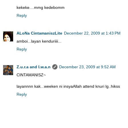
kekeke....mmg kedebomm
Reply
ALoNa CintamaniszLite
December 22, 2009 at 1:43 PM
amboi...layan kenduriiii...
Reply
Z.u.r.a and I.w.a.n
December 23, 2009 at 9:52 AM
CINTAMANISZ~
layannnn kak...weeken ni insyaAllah attend knuri lg..hikss
Reply