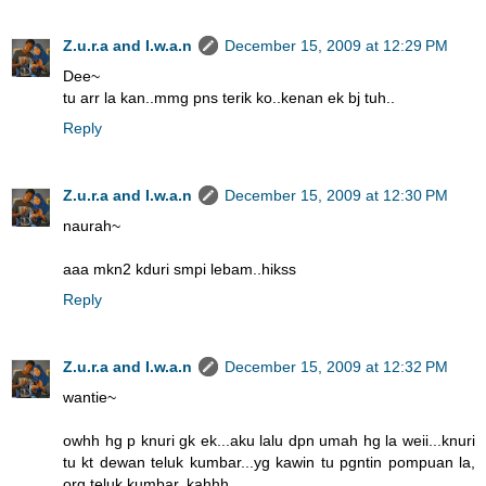
Z.u.r.a and I.w.a.n
December 15, 2009 at 12:29 PM
Dee~
tu arr la kan..mmg pns terik ko..kenan ek bj tuh..
Reply
Z.u.r.a and I.w.a.n
December 15, 2009 at 12:30 PM
naurah~
aaa mkn2 kduri smpi lebam..hikss
Reply
Z.u.r.a and I.w.a.n
December 15, 2009 at 12:32 PM
wantie~
owhh hg p knuri gk ek...aku lalu dpn umah hg la weii...knuri
tu kt dewan teluk kumbar...yg kawin tu pgntin pompuan la,
org teluk kumbar..kahhh..