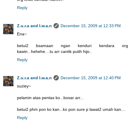
Reply
Z.u.r.a and I.w.a.n
December 15, 2009 at 12:33 PM
Ena~
betui2 bsamaan ngan kenduri kendara org
kawin...hehehe....tu arr cantik putih hijo..
Reply
Z.u.r.a and I.w.a.n
December 15, 2009 at 12:40 PM
suziey~
pelamin atas pentas ko...bosar arr...
betui2 phm pon ko kan...ko pon sure p lawat2 umah kan....
Reply