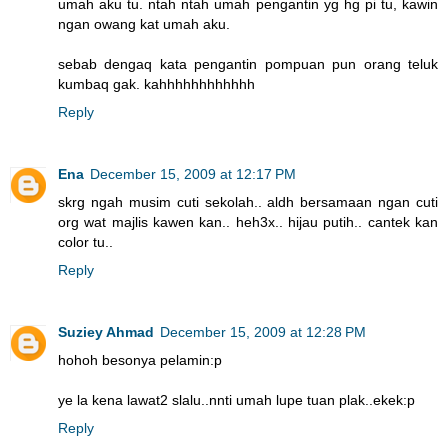
umah aku tu. ntah ntah umah pengantin yg hg pi tu, kawin
ngan owang kat umah aku.
sebab dengaq kata pengantin pompuan pun orang teluk
kumbaq gak. kahhhhhhhhhhhh
Reply
Ena
December 15, 2009 at 12:17 PM
skrg ngah musim cuti sekolah.. aldh bersamaan ngan cuti
org wat majlis kawen kan.. heh3x.. hijau putih.. cantek kan
color tu..
Reply
Suziey Ahmad
December 15, 2009 at 12:28 PM
hohoh besonya pelamin:p
ye la kena lawat2 slalu..nnti umah lupe tuan plak..ekek:p
Reply