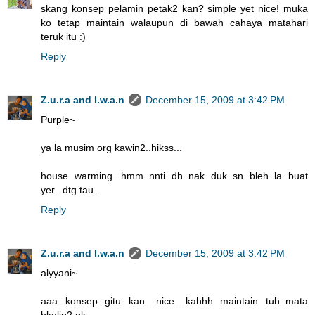
skang konsep pelamin petak2 kan? simple yet nice! muka
ko tetap maintain walaupun di bawah cahaya matahari
teruk itu :)
Reply
Z.u.r.a and I.w.a.n
December 15, 2009 at 3:42 PM
Purple~
ya la musim org kawin2..hikss...
house warming...hmm nnti dh nak duk sn bleh la buat
yer...dtg tau..
Reply
Z.u.r.a and I.w.a.n
December 15, 2009 at 3:42 PM
alyyani~
aaa konsep gitu kan....nice....kahhh maintain tuh..mata
bkelip2 gk..