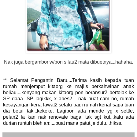
Nak juga bergambor w/pon silau2 mata dibuetnya...hahaha.
** Selamat Pengantin Baru....Terima kasih kepada tuan
rumah menjemput kitaorg ke majlis perkahwinan anak
beliau....kenyang makan kitaorg pon beransur2 bertolak ke
SP daaa...SP lagikkk, x abes2.....nak buat cam no, rumah
kesayangan kena lawat2 selalu bagi rumah kenal sapa tuan
dia betui tak...kekeke. Lagipon ada mende yg x settle,
pelan2 la kan nak renovate bagai tak sgt kut...kalu ada
durian runtuh bleh arr.....buat mana patut je dulu...hikss.